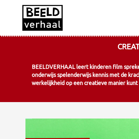
Ga
naar
de
inhoud
CREAT
BEELDVERHAAL leert kinderen film spreken! I
onderwijs spelenderwijs kennis met de kracht
werkelijkheid op een creatieve manier kun