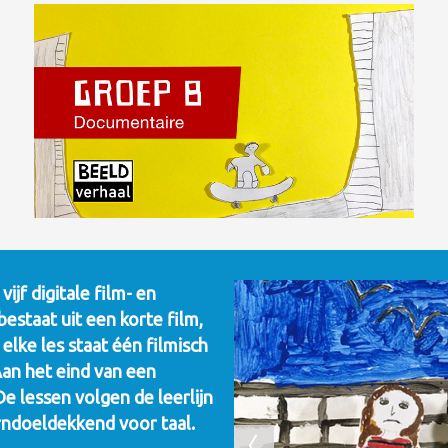
jf digitale film- en
bestaat uit een korte film,
elke les staat één filmisch
Aan het eind van een
e lessen volgen de leerlijn
erndoeldekkend voor taal.