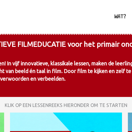
WAT?
IEVE FILMEDUCATIE voor het primair ond
n vijf innovatieve, klassikale lessen, maken de leerlin
 van beeld én taal in film. Door film te kijken en zelf t
t verwoorden en verbeelden.
KLIK OP EEN LESSENREEKS HIERONDER OM TE STARTEN